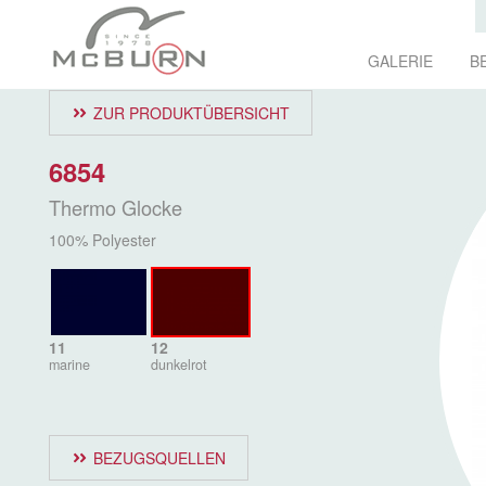
GALERIE
B
ZUR PRODUKTÜBERSICHT
6854
Thermo Glocke
100% Polyester
11
12
marine
dunkelrot
BEZUGSQUELLEN