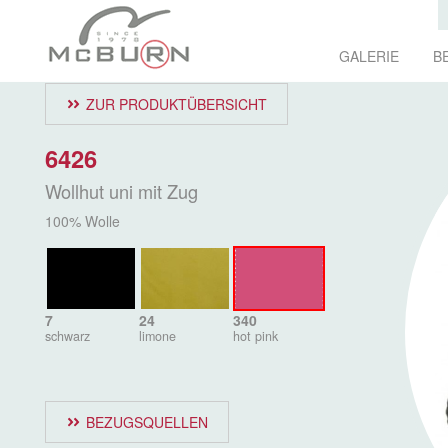
GALERIE
B
ZUR PRODUKTÜBERSICHT
6426
Wollhut uni mit Zug
100% Wolle
7
24
340
schwarz
limone
hot pink
BEZUGSQUELLEN