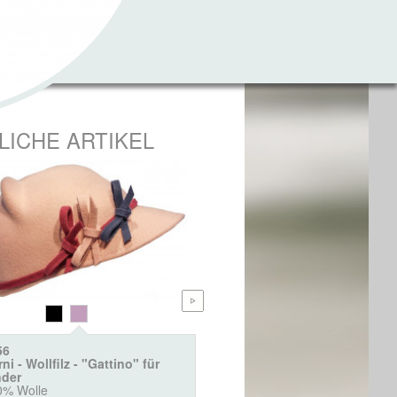
LICHE ARTIKEL
56
2396
ni - Wollfilz - "Gattino" für
Burni - Wollbaske für Kinde
nder
100% Wolle
0% Wolle