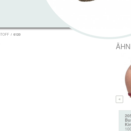
STOFF
6120
T
ÄHN
20
Bur
Ki
10