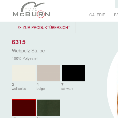
GALERIE
B
ZUR PRODUKTÜBERSICHT
6315
Webpelz Stulpe
100% Polyester
2
4
7
wollweiss
beige
schwarz