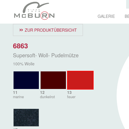
GALERIE
B
ZUR PRODUKTÜBERSICHT
6863
Supersoft- Woll- Pudelmütze
100% Wolle
11
12
13
marine
dunkelrot
feuer