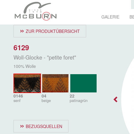
GALERIE
B
ZUR PRODUKTÜBERSICHT
6129
Woll-Glocke - "petite foret"
100% Wolle
0146
04
22
senf
beige
patinagrün
BEZUGSQUELLEN