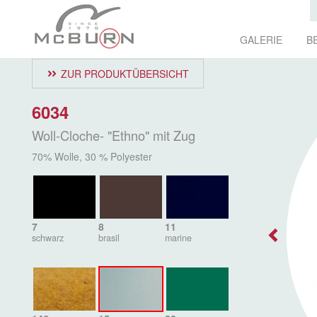
GALERIE
B
ZUR PRODUKTÜBERSICHT
6034
Woll-Cloche- "Ethno" mit Zug
70% Wolle, 30 % Polyester
7
8
11
schwarz
brasil
marine