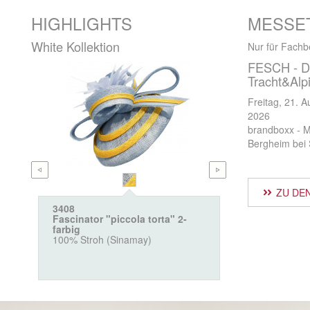
HIGHLIGHTS
MESSE
White Kollektion
Nur für Fachb
FESCH - Di
Tracht&Alp
Freitag, 21. A
2026
brandboxx - M
Bergheim bei 
ZU DE
3408
99995
Fascinator "piccola torta" 2-
White Tasch
farbig
100% Polypro
100% Stroh (Sinamay)