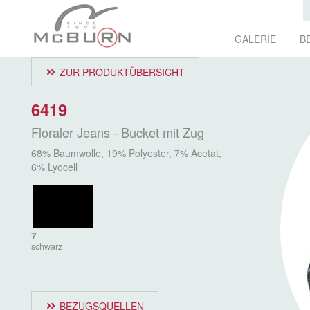
GALERIE
B
ZUR PRODUKTÜBERSICHT
6419
Floraler Jeans - Bucket mit Zug
68% Baumwolle, 19% Polyester, 7% Acetat,
6% Lyocell
7
schwarz
BEZUGSQUELLEN