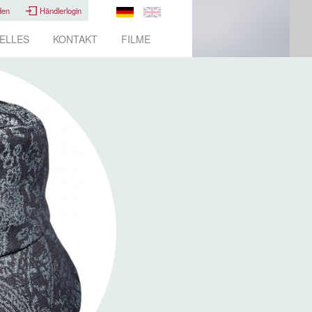
den
Händlerlogin
ELLES
KONTAKT
FILME