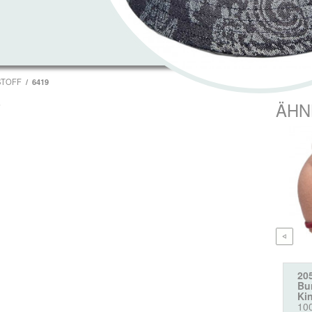
STOFF
6419
T
ÄHN
20
Bur
Ki
10