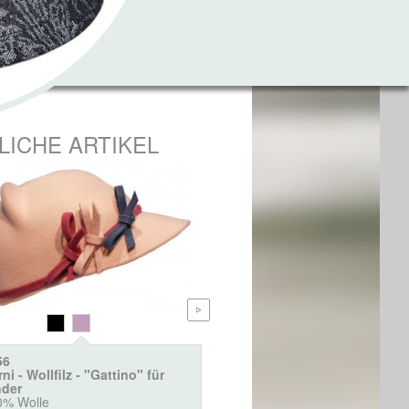
LICHE ARTIKEL
56
2396
ni - Wollfilz - "Gattino" für
Burni - Wollbaske für Kinde
nder
100% Wolle
0% Wolle