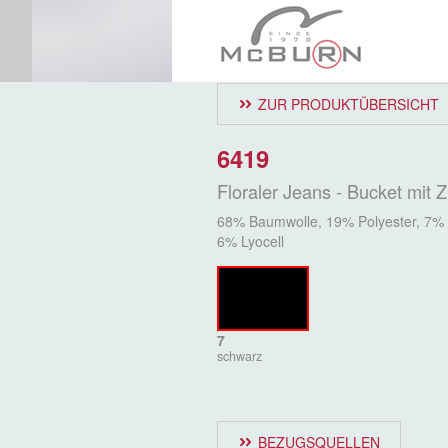
ZUR PRODUKTÜBERSICHT
6419
Floraler Jeans - Bucket mit 
68% Baumwolle, 19% Polyester, 7% 
6% Lyocell
7
schwarz
BEZUGSQUELLEN