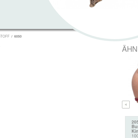
STOFF
6050
T
ÄHN
20
Bur
Ki
10