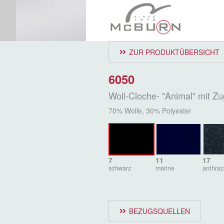
ZUR PRODUKTÜBERSICHT
6050
Woll-Cloche- "Animal" mit Zu
70% Wolle, 30% Polyester
7
11
17
schwarz
marine
anthraz
BEZUGSQUELLEN