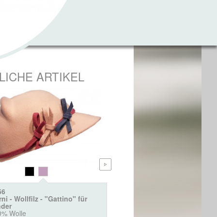
LICHE ARTIKEL
56
2396
ni - Wollfilz - "Gattino" für
Burni - Wollbaske für Kinde
nder
100% Wolle
0% Wolle