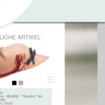
LICHE ARTIKEL
56
2396
ni - Wollfilz - "Gattino" für
Burni - Wollbaske für Kinde
nder
100% Wolle
0% Wolle