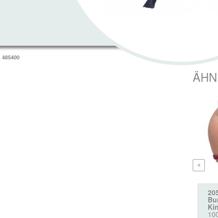
485400
T
ÄHN
20
Bur
Ki
10