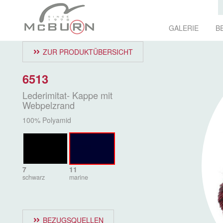
GALERIE
B
ZUR PRODUKTÜBERSICHT
6513
Lederimitat- Kappe mit
Webpelzrand
100% Polyamid
7
11
schwarz
marine
BEZUGSQUELLEN