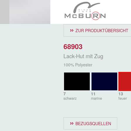
ZUR PRODUKTÜBERSICHT
68903
Lack-Hut mit Zug
100% Polyester
7
11
13
schwarz
marine
feuer
BEZUGSQUELLEN