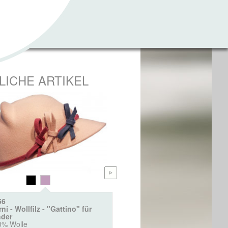
LICHE ARTIKEL
56
2396
ni - Wollfilz - "Gattino" für
Burni - Wollbaske für Kinde
nder
100% Wolle
0% Wolle