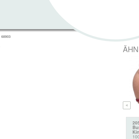
68903
T
ÄHN
20
Bur
Ki
10