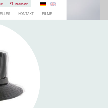
den
Händlerlogin
ELLES
KONTAKT
FILME