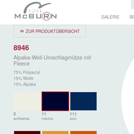
GALERIE
B
ZUR PRODUKTÜBERSICHT
8946
Alpaka-Woll-Umschlagmütze mit
Fleece
75% Polyacryl
15% Wolle
10% Alpaka
2
11
111
wollweiss
marine
avio