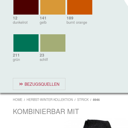
12
141
189
dunkelrot
gelb
burnt orange
211
23
grün
schilf
BEZUGSQUELLEN
HOME
HERBST-WINTER KOLLEKTION
STRICK
8946
KOMBINIERBAR MIT