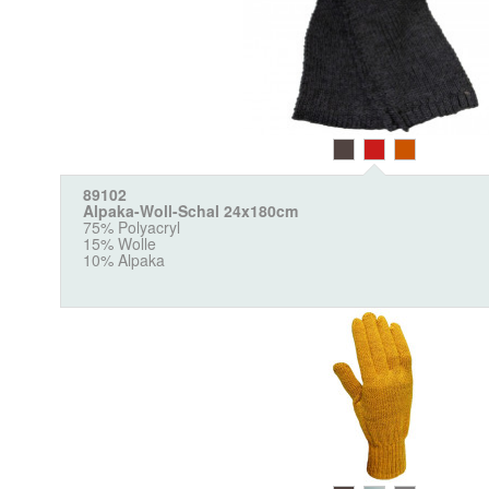
89102
Alpaka-Woll-Schal 24x180cm
75% Polyacryl
15% Wolle
10% Alpaka