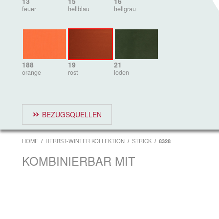
13
15
16
feuer
hellblau
hellgrau
188
19
21
orange
rost
loden
BEZUGSQUELLEN
HOME
HERBST-WINTER KOLLEKTION
STRICK
8328
KOMBINIERBAR MIT