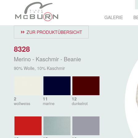
GALERIE
B
ZUR PRODUKTÜBERSICHT
8328
Merino - Kaschmir - Beanie
90% Wolle, 10% Kaschmir
2
11
12
wollweiss
marine
dunkelrot