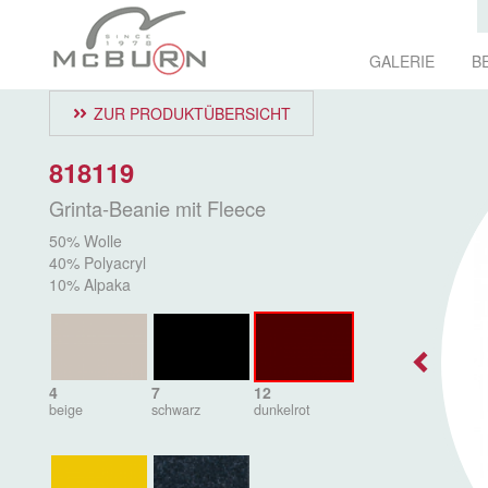
GALERIE
B
ZUR PRODUKTÜBERSICHT
818119
Grinta-Beanie mit Fleece
50% Wolle
40% Polyacryl
10% Alpaka
4
7
12
beige
schwarz
dunkelrot