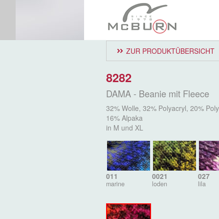
ZUR PRODUKTÜBERSICHT
8282
DAMA - Beanie mit Fleece
32% Wolle, 32% Polyacryl, 20% Pol
16% Alpaka
in M und XL
011
0021
027
marine
loden
lila