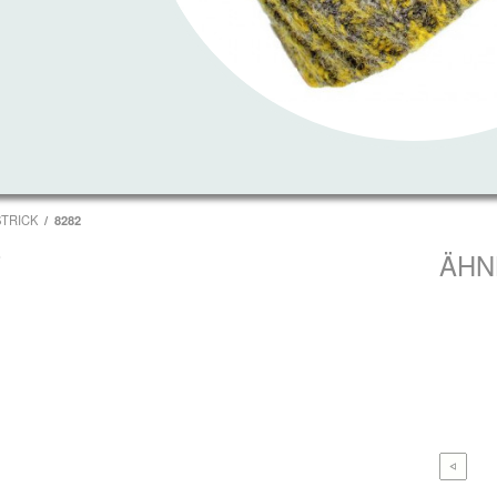
STRICK
8282
T
ÄHN