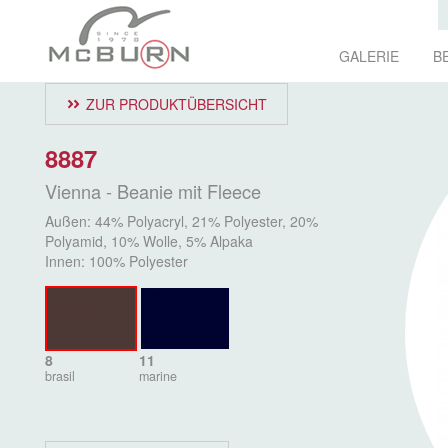
GALERIE
B
ZUR PRODUKTÜBERSICHT
8887
Vienna - Beanie mit Fleece
Außen: 44% Polyacryl, 21% Polyester, 20%
Polyamid, 10% Wolle, 5% Alpaka
Innen: 100% Polyester
8
11
brasil
marine