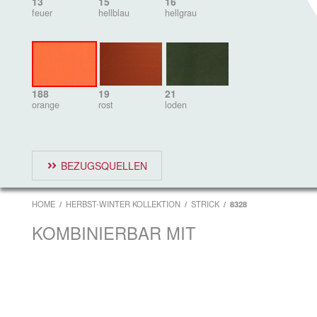
13
15
16
feuer
hellblau
hellgrau
188
19
21
orange
rost
loden
BEZUGSQUELLEN
HOME
HERBST-WINTER KOLLEKTION
STRICK
8328
KOMBINIERBAR MIT