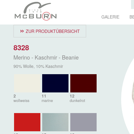
GALERIE
B
ZUR PRODUKTÜBERSICHT
8328
Merino - Kaschmir - Beanie
90% Wolle, 10% Kaschmir
2
11
12
wollweiss
marine
dunkelrot