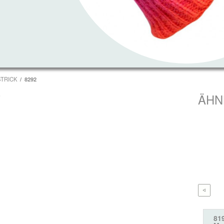
STRICK
8292
T
ÄHN
81