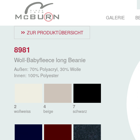
GALERIE
B
ZUR PRODUKTÜBERSICHT
8981
Woll-Babyfleece long Beanie
Außen: 70% Polyacryl, 30% Wolle
Innen: 100% Polyester
2
4
7
wollweiss
beige
schwarz