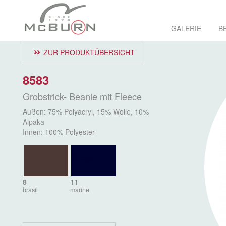
GALERIE
B
ZUR PRODUKTÜBERSICHT
8583
Grobstrick- Beanie mit Fleece
Außen: 75% Polyacryl, 15% Wolle, 10%
Alpaka
Innen: 100% Polyester
8
11
brasil
marine