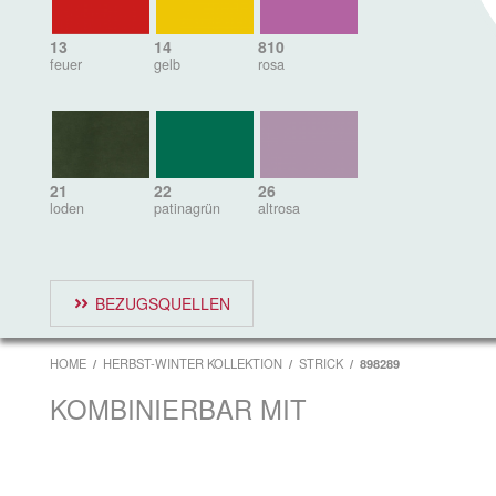
13
14
810
feuer
gelb
rosa
21
22
26
loden
patinagrün
altrosa
BEZUGSQUELLEN
HOME
HERBST-WINTER KOLLEKTION
STRICK
898289
KOMBINIERBAR MIT