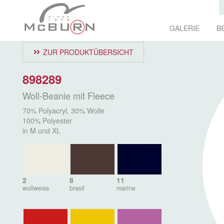
GALERIE
B
ZUR PRODUKTÜBERSICHT
898289
Woll-Beanie mit Fleece
70% Polyacryl, 30% Wolle
100% Polyester
in M und XL
2
8
11
wollweiss
brasil
marine