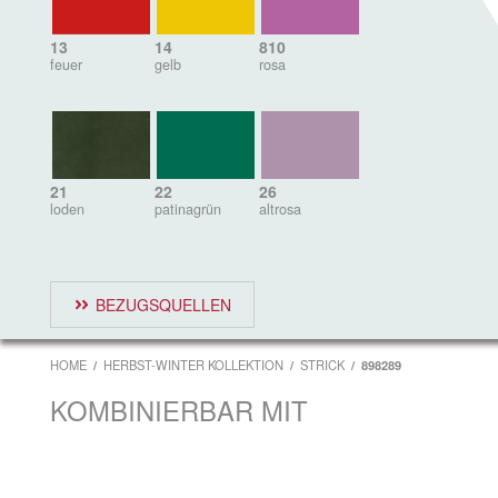
13
14
810
feuer
gelb
rosa
21
22
26
loden
patinagrün
altrosa
BEZUGSQUELLEN
HOME
HERBST-WINTER KOLLEKTION
STRICK
898289
KOMBINIERBAR MIT