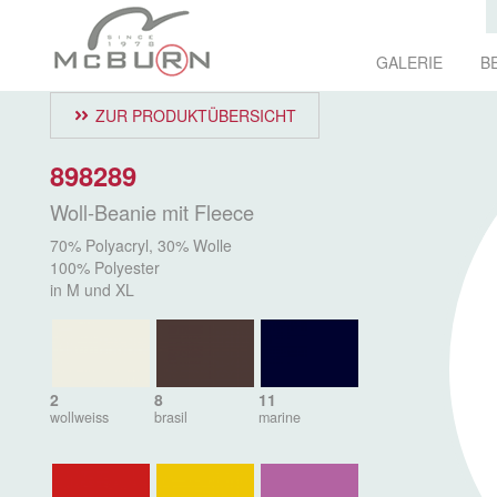
GALERIE
B
ZUR PRODUKTÜBERSICHT
898289
Woll-Beanie mit Fleece
70% Polyacryl, 30% Wolle
100% Polyester
in M und XL
2
8
11
wollweiss
brasil
marine