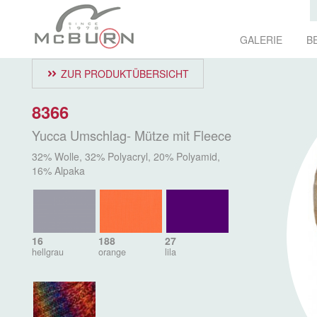
GALERIE
B
ZUR PRODUKTÜBERSICHT
8366
Yucca Umschlag- Mütze mit Fleece
32% Wolle, 32% Polyacryl, 20% Polyamid,
16% Alpaka
16
188
27
hellgrau
orange
lila