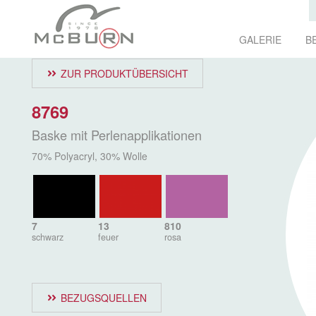
GALERIE
B
ZUR PRODUKTÜBERSICHT
8769
Baske mit Perlenapplikationen
70% Polyacryl, 30% Wolle
7
13
810
schwarz
feuer
rosa
BEZUGSQUELLEN