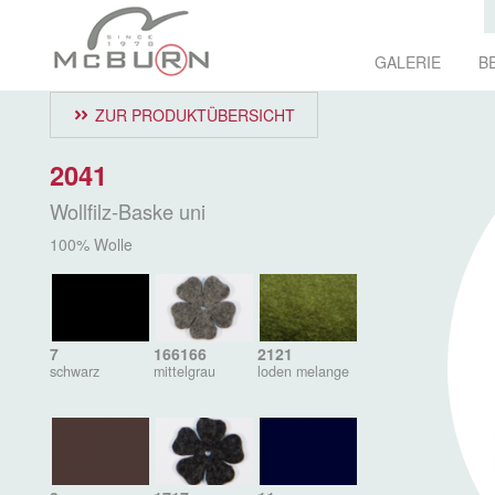
GALERIE
B
ZUR PRODUKTÜBERSICHT
2041
Wollfilz-Baske uni
100% Wolle
7
166166
2121
schwarz
mittelgrau
loden melange