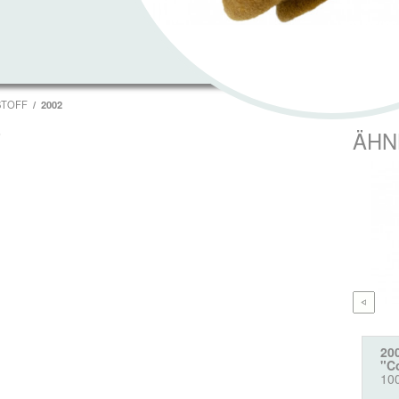
STOFF
2002
T
ÄHN
20
"C
10