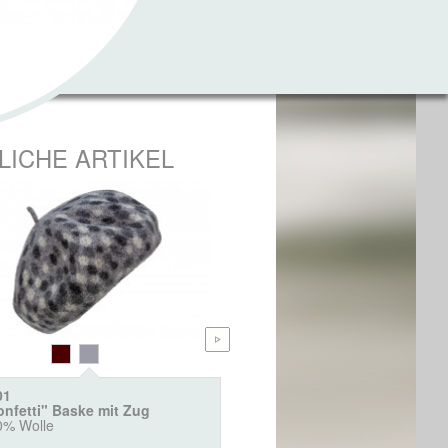
LICHE ARTIKEL
01
2009
onfetti" Baske mit Zug
Super-Soft-Woll-Baske
0% Wolle
100% Wolle