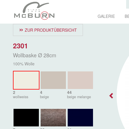
GALERIE
B
ZUR PRODUKTÜBERSICHT
2301
Wollbaske Ø 28cm
100% Wolle
2
4
44
wollweiss
beige
beige melange