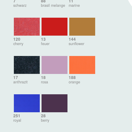
7
88
11
schwarz
brasil melange
marine
120
13
144
cherry
feuer
sunflower
17
18
188
anthrazit
rosa
orange
251
28
royal
berry