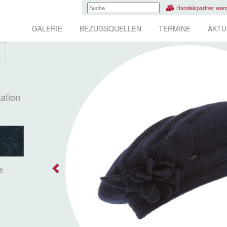
Handelspartner wer
GALERIE
BEZUGSQUELLEN
TERMINE
AKTU
ation
it