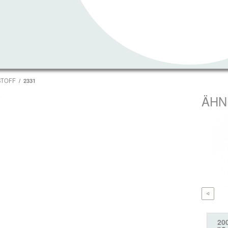
STOFF
2331
T
ÄHN
20