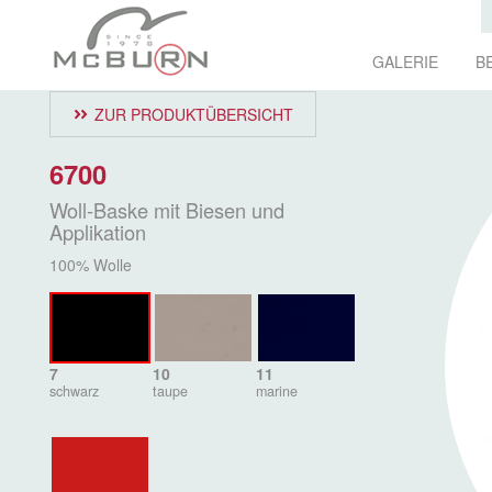
GALERIE
B
ZUR PRODUKTÜBERSICHT
6700
Woll-Baske mit Biesen und
Applikation
100% Wolle
7
10
11
schwarz
taupe
marine