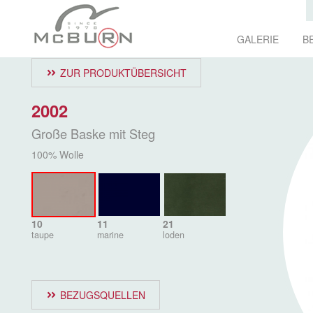
GALERIE
B
ZUR PRODUKTÜBERSICHT
2002
Große Baske mit Steg
100% Wolle
10
11
21
taupe
marine
loden
BEZUGSQUELLEN