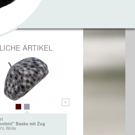
LICHE ARTIKEL
01
2002
onfetti" Baske mit Zug
Große Baske mit Steg
0% Wolle
100% Wolle