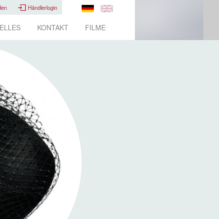
den
Händlerlogin
ELLES
KONTAKT
FILME