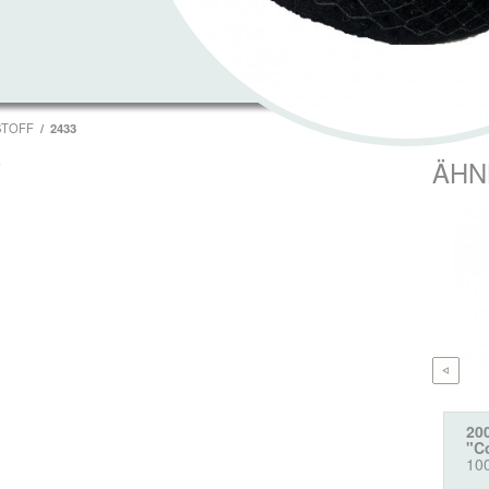
STOFF
2433
T
ÄHN
20
"C
10