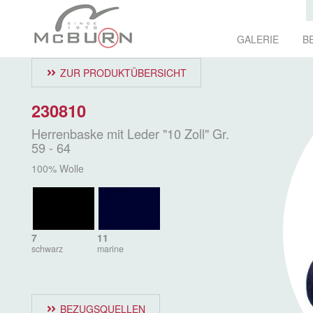
GALERIE
B
ZUR PRODUKTÜBERSICHT
230810
Herrenbaske mit Leder "10 Zoll" Gr.
59 - 64
100% Wolle
7
11
schwarz
marine
BEZUGSQUELLEN