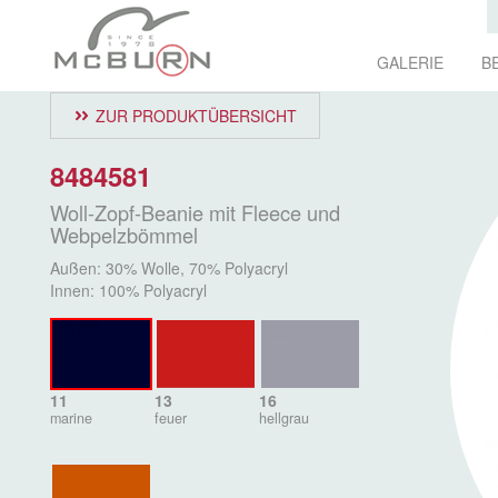
GALERIE
B
ZUR PRODUKTÜBERSICHT
8484581
Woll-Zopf-Beanie mit Fleece und
Webpelzbömmel
Außen: 30% Wolle, 70% Polyacryl
Innen: 100% Polyacryl
11
13
16
marine
feuer
hellgrau