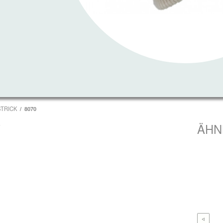
STRICK
8070
T
ÄHN