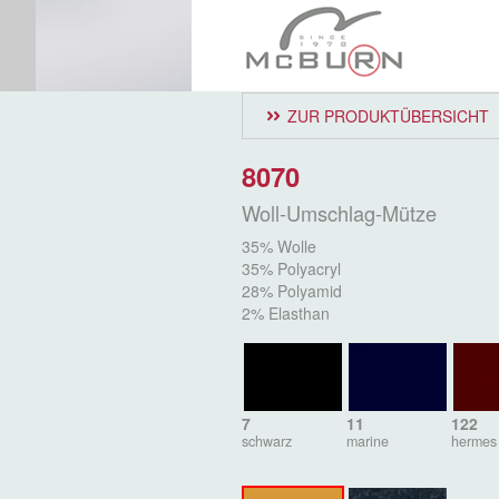
ZUR PRODUKTÜBERSICHT
8070
Woll-Umschlag-Mütze
35% Wolle
35% Polyacryl
28% Polyamid
2% Elasthan
7
11
122
schwarz
marine
hermes