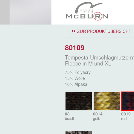
ZUR PRODUKTÜBERSICHT
80109
Tempesta-Umschlagmütze m
Fleece in M und XL
75% Polyacryl
15% Wolle
10% Alpaka
08
0014
0019
brasil
gelb
rost