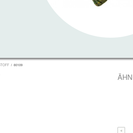
STOFF
80109
T
ÄHN