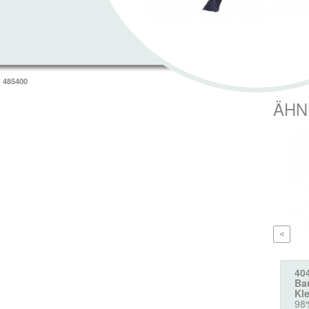
485400
T
ÄHN
40
Ba
Kl
98