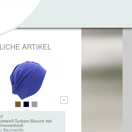
LICHE ARTIKEL
47
4453
umwoll-Turban-Slouch mit
Baumwoll- Turban Henriett
ettverschluß
95% Baumwolle, 5% Elastan
% Baumwolle