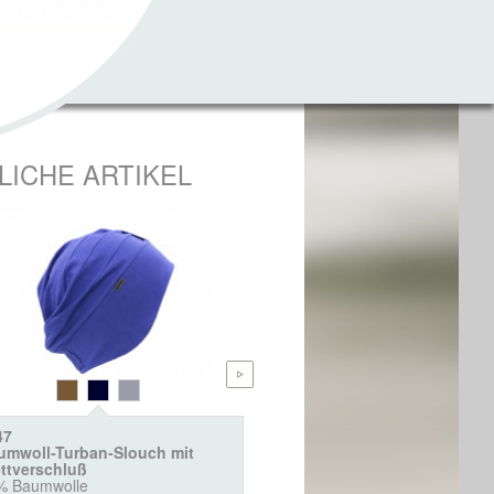
LICHE ARTIKEL
47
4453
umwoll-Turban-Slouch mit
Baumwoll- Turban Henriett
ettverschluß
95% Baumwolle, 5% Elastan
% Baumwolle