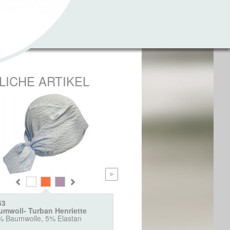
LICHE ARTIKEL
53
4570
umwoll- Turban Henriette
Sommerturban leicht
% Baumwolle, 5% Elastan
98% Baumwolle
2% Spandex