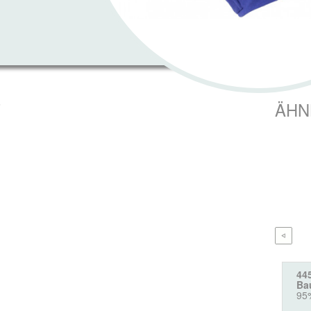
T
ÄHN
44
Ba
95