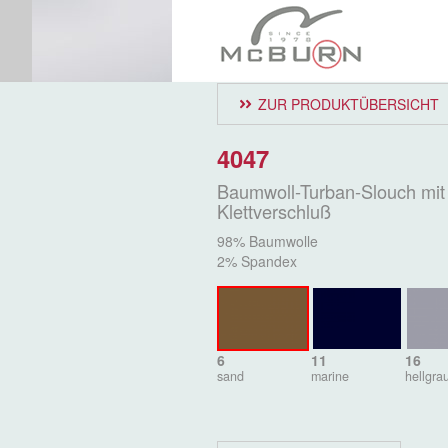
ZUR PRODUKTÜBERSICHT
4047
Baumwoll-Turban-Slouch mit
Klettverschluß
98% Baumwolle
2% Spandex
6
11
16
sand
marine
hellgra