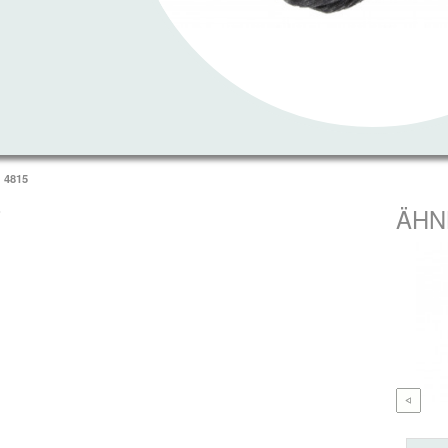
4815
T
ÄHN