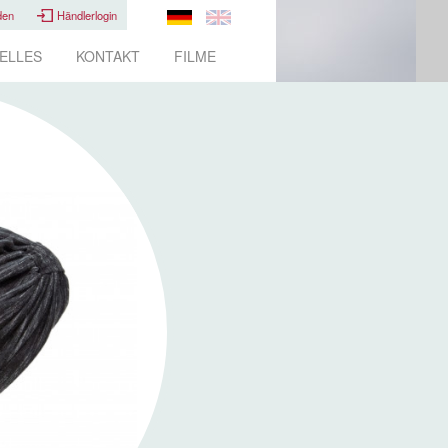
den
Händlerlogin
ELLES
KONTAKT
FILME