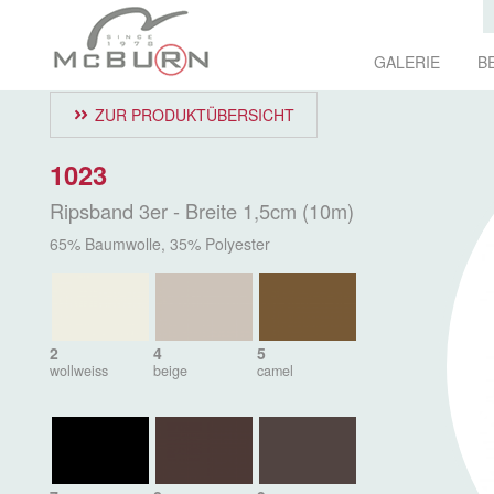
GALERIE
B
ZUR PRODUKTÜBERSICHT
1023
Ripsband 3er - Breite 1,5cm (10m)
65% Baumwolle, 35% Polyester
2
4
5
wollweiss
beige
camel