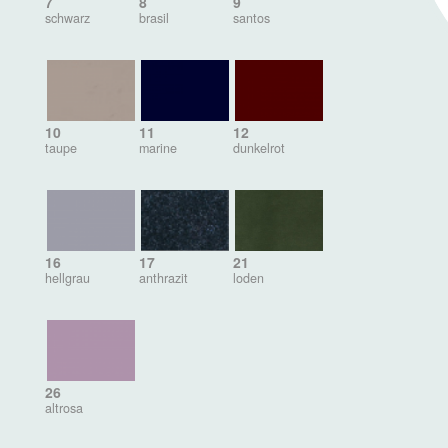
7
8
9
schwarz
brasil
santos
10
11
12
taupe
marine
dunkelrot
16
17
21
hellgrau
anthrazit
loden
26
altrosa