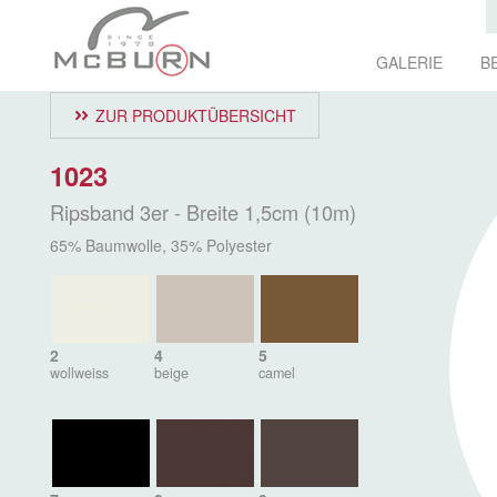
GALERIE
B
ZUR PRODUKTÜBERSICHT
1023
Ripsband 3er - Breite 1,5cm (10m)
65% Baumwolle, 35% Polyester
2
4
5
wollweiss
beige
camel