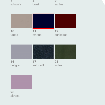
7
8
9
schwarz
brasil
santos
10
11
12
taupe
marine
dunkelrot
16
17
21
hellgrau
anthrazit
loden
26
altrosa