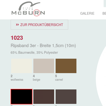
GALERIE
B
ZUR PRODUKTÜBERSICHT
1023
Ripsband 3er - Breite 1,5cm (10m)
65% Baumwolle, 35% Polyester
2
4
5
wollweiss
beige
camel