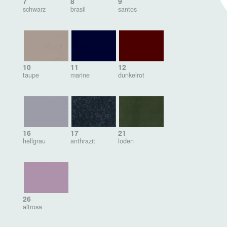
7
8
9
schwarz
brasil
santos
10
11
12
taupe
marine
dunkelrot
16
17
21
hellgrau
anthrazit
loden
26
altrosa