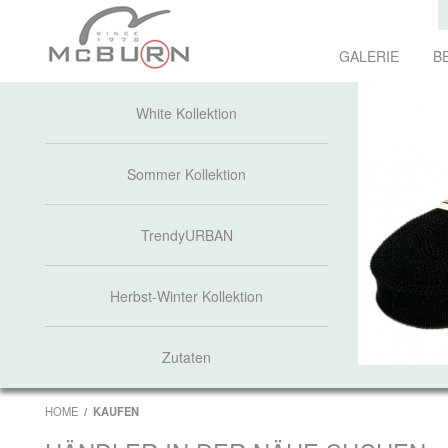
GALERIE
B
White Kollektion
Sommer Kollektion
TrendyURBAN
Herbst-Winter Kollektion
Zutaten
HOME
KAUFEN