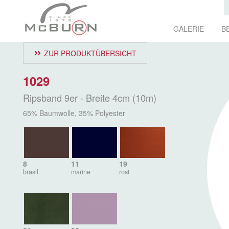
GALERIE
B
ZUR PRODUKTÜBERSICHT
1029
Ripsband 9er - Breite 4cm (10m)
65% Baumwolle, 35% Polyester
8
11
19
brasil
marine
rost