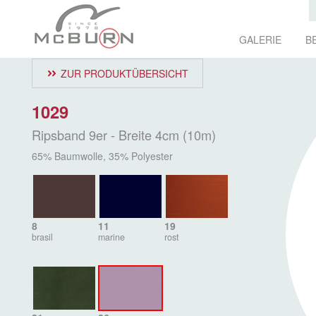
GALERIE
B
ZUR PRODUKTÜBERSICHT
1029
Ripsband 9er - Breite 4cm (10m)
65% Baumwolle, 35% Polyester
8
11
19
brasil
marine
rost