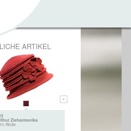
LICHE ARTIKEL
23
6404
llhut Zieharmonika
Webpelz Bucket "Animal"
0% Wolle
100% Polyacryl