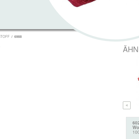
STOFF
6988
T
ÄHN
60
Wo
10