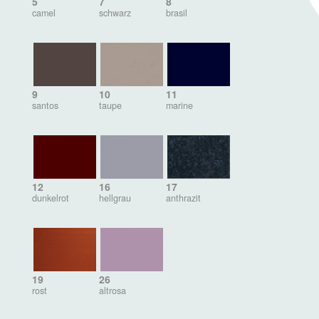
5
7
8
camel
schwarz
brasil
9
10
11
santos
taupe
marine
12
16
17
dunkelrot
hellgrau
anthrazit
19
26
rost
altrosa