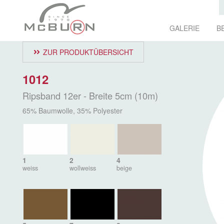
GALERIE
B
ZUR PRODUKTÜBERSICHT
1012
Ripsband 12er - Breite 5cm (10m)
65% Baumwolle, 35% Polyester
1
2
4
weiss
wollweiss
beige